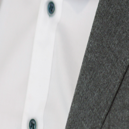
ammenarbeit entscheiden, steht Ihnen Dr. Marc Maisch zur Seite. Er begl
ker und Ermittler arbeiten gemeinsam mit unseren Juristen daran, Gelde
bt Hilfe. Wir von Brokercheck-24.de sind für Sie da und unterstützen 
taktieren Sie uns -- wir helfen Ihnen weiter.