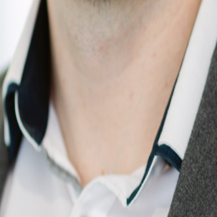
din.com oder einer ähnlichen Plattfo
 unternehmen können
eck-24.de können Sie uns Ihren Fall schildern. Unser Team sichtet jed
ie Timo Zuefle, analysieren Ihre Wallet-Transaktionen und Spuren im 
, ob Ihr Fall Aussicht auf Erfolg hat und welche Schritte als nächstes s