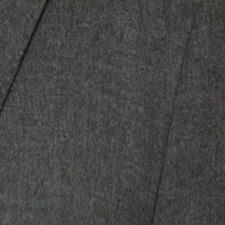
eitet polizeiliche Ermittlungen und setzt sich dafür ein, dass
r ausfindig zu machen, Wallets zu sperren und gegebenenfalls
Sie dabei, Ihr Geld zurückzuholen.