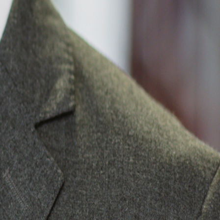
rm geworden sind, gibt es
e Anfrage persönlich und wird sich schnellstmöglich bei Ihnen
Netzwerk. So können wir herausfinden, wohin Ihre Gelder geflossen
innvoll sind.