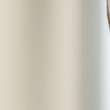
strafbar gemacht haben, zum Beispiel durch Geldwäsche, weil Sie Gel
Bericht einer Geschädigten
Eine Geschädigte, die wir Sandra nennen, hat uns ihre Erfahrungen mi
angebliche Gewinnsteigerung. Doch als sie ihre Gewinne abheben wo
Sandra nie Geld abheben.
Ist Aronexdin.com nur Betrug?
Nach der Analyse der Schilderungen von Sandra und weiteren Geschädi
Anleger durch gefälschte Gewinnanzeige dazu verleitet werden, imme