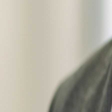
Lösungsansätze und Hilfe
Wenn Sie ebenfalls Opfer von Aronex
verschiedene Schritte, die Sie jetzt
1. Melden Sie Ihren Fall: Über das Kontaktformular auf www.brokerch
melden.
2. Lassen Sie Ihren Fall analysieren: Unsere Blockchain-Experten, w
sind.
3. Nutzen Sie unsere kostenlose Ersteinschätzung: Wir teilen Ihnen mit