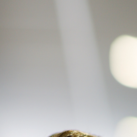
sche Taktik von Aronexdin.com
en Plattform geworden sind, gibt es verschiedene Schritte, die Sie je