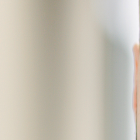
Kryptowährungen sind ein aufregendes und innovatives Investitionsfel
ausgibt und Investoren mit verheißungsvollen Gewinnchancen und Ausz
und was Sie als Betroffener tun können, erklären wir in diesem Beitra
Referenzen der Brokercheck-24.de
Unser Team der Kryptobetrugshilfe, bestehend aus Rechtsanwalt Dr. M
präsent und liefern essenzielle Informationen und Beratung zu Kry
Dr. Maisch berät zudem Kryptobetrugsopfer bei Einziehungsverfahre