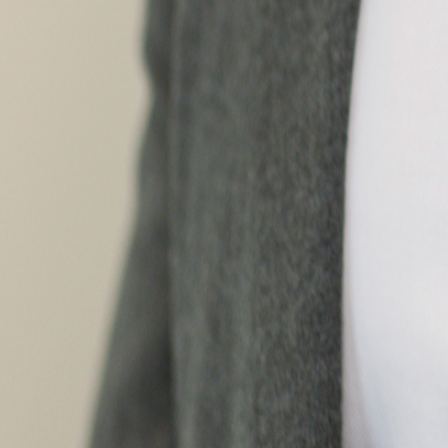
IT Forensiker
+49 175 1259351
info@broker-verweigert-zahlung.de
Kryp
Weitere Warnungen
Mittel
Plattform-Warnung
Kryptobetrug auf bitdu.com: So erkennen und handeln Sie richtig
Mittel
Plattform-Warnung
Betrügerische Praktiken aufgedeckt: Die Wahrheit über cfd.easygrou
Mittel
Plattform-Warnung
Zycab.com: Betrug im Kryptobereich und wie Sie sich schützen kön
Mittel
Plattform-Warnung