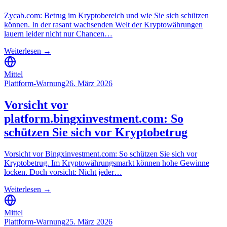
Zycab.com: Betrug im Kryptobereich und wie Sie sich schützen
können. In der rasant wachsenden Welt der Kryptowährungen
lauern leider nicht nur Chancen…
Weiterlesen →
Mittel
Plattform-Warnung
26. März 2026
Vorsicht vor
platform.bingxinvestment.com: So
schützen Sie sich vor Kryptobetrug
Vorsicht vor Bingxinvestment.com: So schützen Sie sich vor
Kryptobetrug. Im Kryptowährungsmarkt können hohe Gewinne
locken. Doch vorsicht: Nicht jeder…
Weiterlesen →
Mittel
Plattform-Warnung
25. März 2026