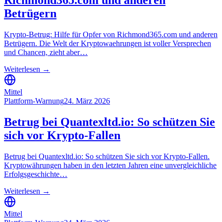
Richmond365.com und anderen
Betrügern
Krypto-Betrug: Hilfe für Opfer von Richmond365.com und anderen
Betrügern. Die Welt der Kryptowaehrungen ist voller Versprechen
und Chancen, zieht aber…
Weiterlesen →
Mittel
Plattform-Warnung
24. März 2026
Betrug bei Quantexltd.io: So schützen Sie
sich vor Krypto-Fallen
Betrug bei Quantexltd.io: So schützen Sie sich vor Krypto-Fallen.
Kryptowährungen haben in den letzten Jahren eine unvergleichliche
Erfolgsgeschichte…
Weiterlesen →
Mittel