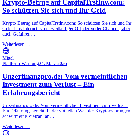
Krypto-Betrug auf CapitalTrstInv.com:
So schützen Sie sich und Ihr Geld
Krypto-Betrug auf CapitalTrstInv.com: So schützen Sie sich und Ihr
Geld. Das Internet ist ein weitläufiger Ort, der voller Chancen, aber
auch Gefahren…
Weiterlesen →
Mittel
Plattform-Warnung
24. März 2026
Unzerfinanzpro.de: Vom vermeintlichen
Investment zum Verlust – Ein
Erfahrungsbericht
Unzerfinanzpro.de: Vom vermeintlichen Investment zum Verlust –
Ein Erfahrungsbericht. In der virtuellen Welt der Kryptowährungen
schwirrt eine Vielzahl an…
Weiterlesen →