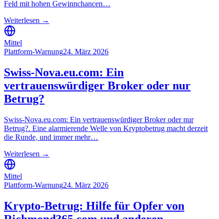
Feld mit hohen Gewinnchancen…
Weiterlesen →
Mittel
Plattform-Warnung
24. März 2026
Swiss-Nova.eu.com: Ein
vertrauenswürdiger Broker oder nur
Betrug?
Swiss-Nova.eu.com: Ein vertrauenswürdiger Broker oder nur
Betrug?. Eine alarmierende Welle von Kryptobetrug macht derzeit
die Runde, und immer mehr…
Weiterlesen →
Mittel
Plattform-Warnung
24. März 2026
Krypto-Betrug: Hilfe für Opfer von