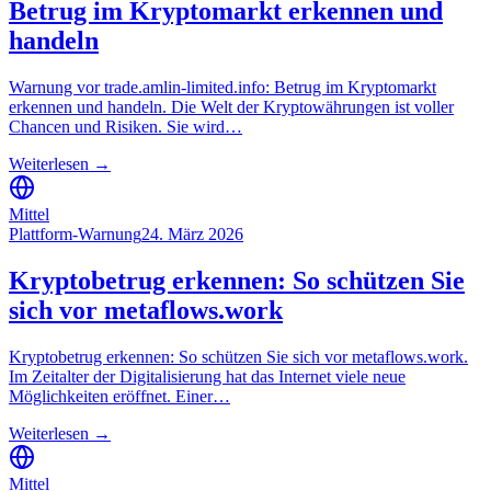
Betrug im Kryptomarkt erkennen und
handeln
Warnung vor trade.amlin-limited.info: Betrug im Kryptomarkt
erkennen und handeln. Die Welt der Kryptowährungen ist voller
Chancen und Risiken. Sie wird…
Weiterlesen →
Mittel
Plattform-Warnung
24. März 2026
Kryptobetrug erkennen: So schützen Sie
sich vor metaflows.work
Kryptobetrug erkennen: So schützen Sie sich vor metaflows.work.
Im Zeitalter der Digitalisierung hat das Internet viele neue
Möglichkeiten eröffnet. Einer…
Weiterlesen →
Mittel