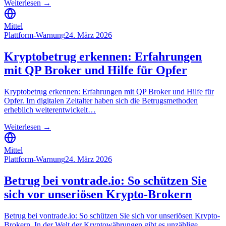
Weiterlesen →
Mittel
Plattform-Warnung
24. März 2026
Kryptobetrug erkennen: Erfahrungen
mit QP Broker und Hilfe für Opfer
Kryptobetrug erkennen: Erfahrungen mit QP Broker und Hilfe für
Opfer. Im digitalen Zeitalter haben sich die Betrugsmethoden
erheblich weiterentwickelt…
Weiterlesen →
Mittel
Plattform-Warnung
24. März 2026
Betrug bei vontrade.io: So schützen Sie
sich vor unseriösen Krypto-Brokern
Betrug bei vontrade.io: So schützen Sie sich vor unseriösen Krypto-
Brokern. In der Welt der Kryptowährungen gibt es unzählige