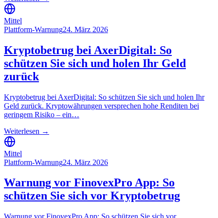
Mittel
Plattform-Warnung
24. März 2026
Kryptobetrug bei AxerDigital: So
schützen Sie sich und holen Ihr Geld
zurück
Kryptobetrug bei AxerDigital: So schützen Sie sich und holen Ihr
Geld zurück. Kryptowährungen versprechen hohe Renditen bei
geringem Risiko – ein…
Weiterlesen →
Mittel
Plattform-Warnung
24. März 2026
Warnung vor FinovexPro App: So
schützen Sie sich vor Kryptobetrug
Warnung vor FinovexPro App: So schützen Sie sich vor