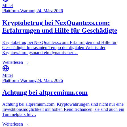
Mittel
Plattform-Warnung
24. März 2026
Kryptobetrug bei NexQuantexs.com:
Erfahrungen und Hilfe für Geschädigte
Kryptobetrug bei NexQuantexs.com: Erfahrungen und Hilfe für
Geschädigte. Im rasanten Tempo der digitalen Welt ist der
Kryptowährungsmarkt ein dynamischer…
Weiterlesen →
Mittel
Plattform-Warnung
24. März 2026
Achtung bei altpremium.com
Achtung bei altpremium.com. Kryptowährungen sind nicht nur eine
Investitionsmöglichkeit mit hohen Renditechancen, sie sind auch ein
Tummelplatz für…
Weiterlesen →