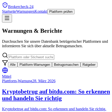
Brokercheck-24
Startseite
Warnungen
Kontakt
Plattform prüfen
Warnungen & Berichte
Durchsuchen Sie unsere Datenbank betrügerischer Plattformen und
informieren Sie sich über aktuelle Betrugsmaschen.
Alle
Plattform-Warnungen
Betrugsmaschen
Ratgeber
Mittel
Plattform-Warnung
28. März 2026
Kryptobetrug auf bitdu.com: So erkennen
und handeln Sie richtig
Kryptobetrug auf bitdu.com: So erkennen und handeln Sie richtig.