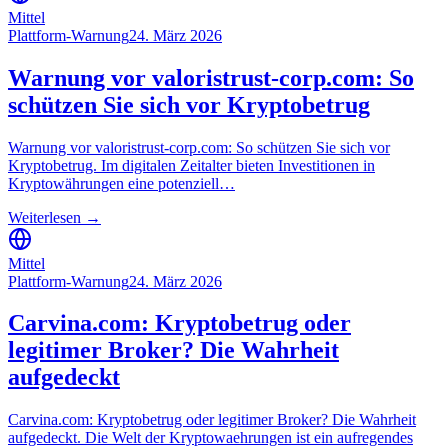
Mittel
Plattform-Warnung
24. März 2026
Warnung vor valoristrust-corp.com: So
schützen Sie sich vor Kryptobetrug
Warnung vor valoristrust-corp.com: So schützen Sie sich vor
Kryptobetrug. Im digitalen Zeitalter bieten Investitionen in
Kryptowährungen eine potenziell…
Weiterlesen →
Mittel
Plattform-Warnung
24. März 2026
Carvina.com: Kryptobetrug oder
legitimer Broker? Die Wahrheit
aufgedeckt
Carvina.com: Kryptobetrug oder legitimer Broker? Die Wahrheit
aufgedeckt. Die Welt der Kryptowaehrungen ist ein aufregendes