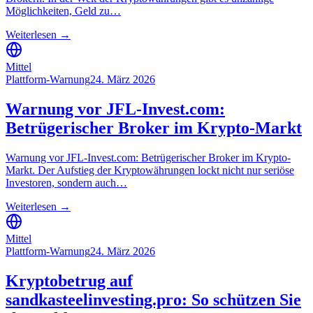
Möglichkeiten, Geld zu…
Weiterlesen →
Mittel
Plattform-Warnung
24. März 2026
Warnung vor JFL-Invest.com:
Betrügerischer Broker im Krypto-Markt
Warnung vor JFL-Invest.com: Betrügerischer Broker im Krypto-
Markt. Der Aufstieg der Kryptowährungen lockt nicht nur seriöse
Investoren, sondern auch…
Weiterlesen →
Mittel
Plattform-Warnung
24. März 2026
Kryptobetrug auf
sandkasteelinvesting.pro: So schützen Sie