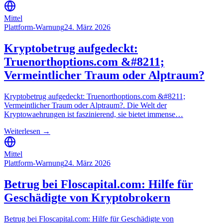
Mittel
Plattform-Warnung
24. März 2026
Kryptobetrug aufgedeckt:
Truenorthoptions.com &#8211;
Vermeintlicher Traum oder Alptraum?
Kryptobetrug aufgedeckt: Truenorthoptions.com &#8211;
Vermeintlicher Traum oder Alptraum?. Die Welt der
Kryptowaehrungen ist faszinierend, sie bietet immense…
Weiterlesen →
Mittel
Plattform-Warnung
24. März 2026
Betrug bei Floscapital.com: Hilfe für
Geschädigte von Kryptobrokern
Betrug bei Floscapital.com: Hilfe für Geschädigte von