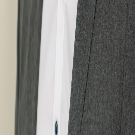
Ersteinschätzung mit klaren Handlungsempfehlungen. 4. Wenn Sie
sich für eine Zusammenarbeit entscheiden, begleiten unsere
erfahrenen Anwälte Ihre polizeilichen Ermittlungen. 5. Unsere
Forensiker und Juristen arbeiten daran, Gelder ausfindig zu machen
und mögliche rechtliche Schritte einzuleiten.
Nutzen Sie jetzt das Kontaktformular auf www.brokercheck-24.de
und erhalten Sie eine schnelle Rückmeldung und eine kostenfreie
Ersteinschätzung.
Sie brauchen Hilfe?
Wenn Sie von dieser oder einer ähnlichen Plattform betroffen sind,
kontaktieren Sie uns -- wir helfen Ihnen weiter.
Hilfe anfordern