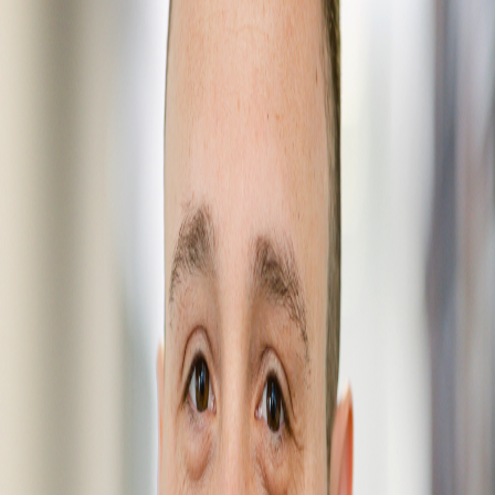
Die Welt der Kryptowaehrungen ist komplex und undurchsichtig –
ein perfekter Nährboden für Betrüger. Eine dieser betrügerischen
Plattformen ist WWASSETS.top, die mit hohen Gewinnversprechen
und scheinbar seriösen Anlagemöglichkeiten Investoren ködert.
Doch hinter der glänzenden Fassade verbirgt sich ein perfides
Betrugsnetzwerk.
Referenzen der Brokercheck-24.de