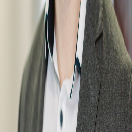
um eine betrügerische Plattform handelt. Der Tatbestand des Betrugs
gemäß § 263 StGB könnte erfüllt sein.
Lösungsansätze und Hilfe
Wenn Sie auch Opfer von WWASSETS.top geworden sind, ist es
wichtig zu handeln. Unser Team von Brokercheck-24.de bietet
Ihnen eine strukturierte und persönliche Unterstützung – kostenfrei
und unverbindlich:
1. Melden Sie Ihren Fall über unser Kontaktformular. Jede Anfrage
wird von unserem Team persönlich gesichtet. 2. Unsere Blockchain-
Experten analysieren Ihre Wallet-Transaktionen und suchen nach
Spuren im Netzwerk. 3. Sie erhalten eine kostenlose