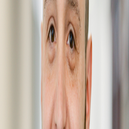
Das Team von Brokercheck-24.de –
Mit Expertise gegen Kryptobetrug
Unser Team der Kryptobetrugshilfe, bestehend aus Rechtsanwalt
Dr. Marc Maisch und IT-Forensiker Timo Zuefle, hat sich auf die
Beratung von Betrugsopfern spezialisiert. Beide sind häufig im
Fernsehen (u.a. bei ARD, ZDF, NTV, Kabel 1, ProSieben, NDR)
zu sehen und haben durch ihre Arbeit bereits vielen Geschädigten
helfen können. Sie beraten auch Kryptobetrugsopfer bei
Einziehungsverfahren an deutschen Amtsgerichten und
Landgerichten, wo über die Rückbeschaffung von verlorenem Geld
verhandelt wird. Rechtsanwalt Dr. Maisch berät und vertritt
Geschädigte auch dann, wenn diese sich z.B. wegen Geldwäsche
strafbar gemacht haben, weil sie Geld empfangen und weitergeleitet
haben, weil sie dachten, dass das Investoren sind.