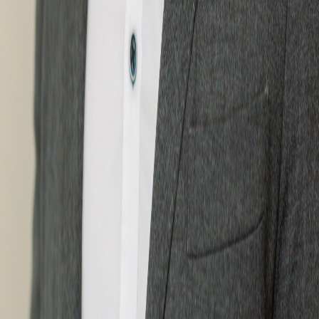
perfide Betrüger vorgehen. Doch es gibt Hoffnung: Wer schnell
reagiert, kann die Spur des Geldes noch aufnehmen und mögliche
Rückführungen vorbereiten.
Sie brauchen Hilfe?
Wenn Sie von dieser oder einer ähnlichen Plattform betroffen sind,
kontaktieren Sie uns -- wir helfen Ihnen weiter.
Hilfe anfordern
Timo Züfle
IT Forensiker
+49 175 1259351
info@broker-verweigert-zahlung.de
Kryptobetrugshilfe.de
Weitere Warnungen