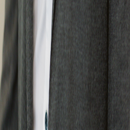
Mittel
Plattform-Warnung
Kryptobetrug bei Hubstarnivo.com: Wie Betroffene jetzt handeln
können
Brokercheck-24
Wir klären auf über Betrugsmaschen im Broker-Bereich und warnen
vor betrügerischen Plattformen.
Navigation
Startseite
Alle Warnungen
Kontakt
Rechtliches
Impressum
Datenschutz