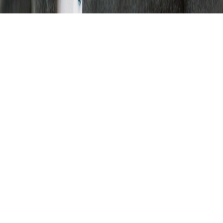
2026
Brokercheck-24. Alle Rechte vorbehalten.