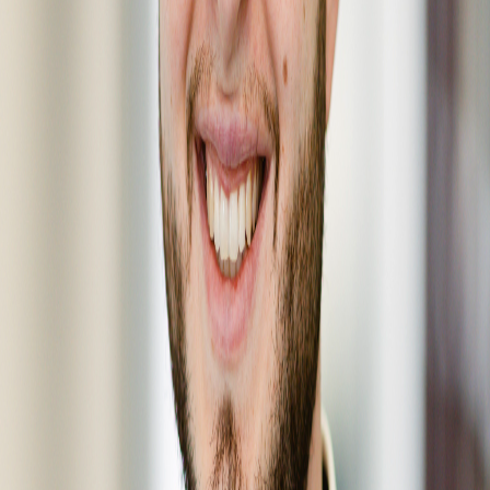
Ein Geschädigter berichtet: Der
Fall platform.bingxinvestment.com
Die Geschichte von Herrn Müller ist ein trauriges Beispiel dafür,
wie Bingxinvestment.com vorgeht: Nach einer ersten Einzahlung
von 200 Euro wurde ihm ein vermeintlicher Gewinn von mehreren
Tausend Euro angezeigt. Doch als er sein Geld auszahlen wollte,
sollte er erst weitere 1000 Euro einzahlen. Trotz seiner Bedenken tat
er dies – und wurde danach von dem Broker ignoriert. Seine
Einzahlungen sind bis heute verschwunden.