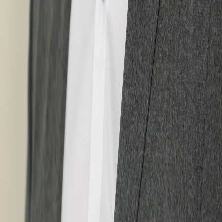
Netzwerk.
3. Kostenlose Ersteinschätzung: Unsere Analyse zeigt, ob Ihr Fall
gute Aussichten hat und wie groß die Erfolgschancen sind. Sie
erhalten klare Handlungsempfehlungen.
4. Auf Wunsch: rechtliche Begleitung: Wenn Sie sich für eine
Zusammenarbeit entscheiden, stehen Ihnen unsere erfahrenen
Anwälte wie Dr. Marc Maisch zur Seite.
5. Ermittlungen und Beweissicherung: Unsere Forensiker und
Ermittler arbeiten gemeinsam mit Juristen daran, Gelder ausfindig zu
machen, Wallets zu sperren und gegebenenfalls zivilrechtliche oder
strafrechtliche Schritte einzuleiten.
Nutzen Sie jetzt das Kontaktformular auf www.brokercheck-24.de