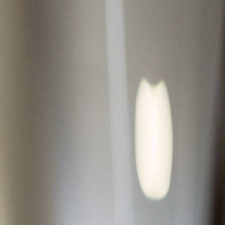
Brokercheck-24
Startseite
Warnungen
Kontakt
Plattform prüfen
Startseite
/
Warnungen
/
Vorsicht bei dashboard.profit-eco.com: Ein
...
Risiko:
Mittel
Plattform-Warnung
Vorsicht bei dashboard.profit-eco.com:
Ein gefährlicher Kryptobetrug
24. März 2026
Betrugswarnung Redaktion
Inhaltsverzeichnis
Referenzen der Brokercheck-24.de
Bericht eines Geschädigten
Ist dashboard.profit-eco.com nur Betrug?
Lösungsansätze und Hilfe
Wenn Sie Opfer eines solchen Betrugs geworden sind, gibt es
Hoffnung. Unser Team von Brokercheck-24.de bietet Ihnen