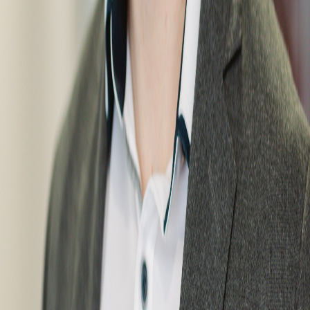
Hoffnung. Unser Team von
Brokercheck-24.de bietet Ihnen eine
strukturierte und persönliche
Unterstützung – kostenfrei und
unverbindlich
1. Fall melden – direkt online: Über unser Kontaktformular können
Sie uns Ihren Fall schildern. Unser Team sichtet jede Anfrage
persönlich.
2. Erste Analyse durch unsere Forensiker: IT-Experten wie Timo
Zuefle analysieren Ihre Wallet-Transaktionen und Spuren im