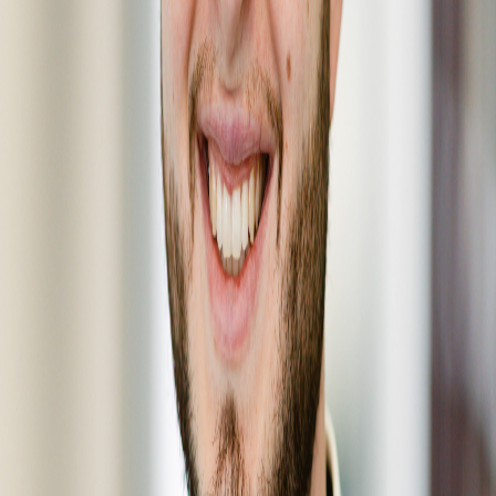
Eine Geschädigte erzählt, wie sie auf dashboard.profit-eco.com
aufmerksam wurde: Ein Freund empfahl ihr die Plattform, da er dort
angeblich hohe Gewinne erzielt hatte. Sie investierte eine geringe
Summe und tatsächlich, die Renditen schienen vielversprechend.
Doch als sie ihren Gewinn auszahlen lassen wollte, stieß sie auf
Hindernisse: Die Plattform verlangte immer wieder Nachzahlungen,
angeblich um Steuern oder Gebühren zu decken. Trotz zahlreicher
Nachzahlungen erhielt sie jedoch nie ihr Geld.
Ist dashboard.profit-eco.com nur
Betrug?
Leider spricht vieles dafür, dass dashboard.profit-eco.com ein