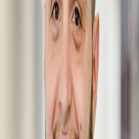
Unser Team der Kryptobetrugshilfe hat sich auf die Beratung von
Betrugsopfern spezialisiert. Rechtsanwalt Dr. Marc Maisch und IT-
Forensiker Timo Zuefle sind häufig im Fernsehen (u.a. bei ARD,
ZDF, NTV, Kabel 1, ProSieben, NDR) zu sehen, um über
betrügerische Maschen und mögliche Gegenmaßnahmen zu
informieren. Sie beraten Kryptobetrugsopfer auch in
Einziehungsverfahren an deutschen Amtsgerichten und
Landgerichten, wo über die Rückbeschaffung von verlorenem Geld
verhandelt wird.
Dr. Maisch berät und vertritt Geschädigte auch dann, wenn diese
sich z.B. wegen Geldwäsche strafbar gemacht haben, weil sie Geld
empfangen und weitergeleitet haben. Dabei gingen sie
fälschlicherweise davon aus, dass sie mit legitimen Investoren zu tun
hatten.