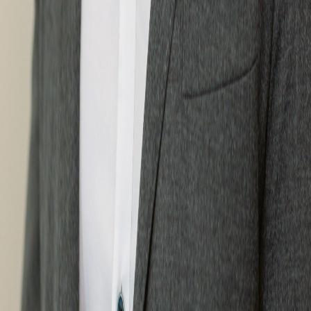
Timo Züfle
IT Forensiker
+49 175 1259351
info@broker-verweigert-zahlung.de
Kryptobetrugshilfe.de
Weitere Warnungen
Mittel
Plattform-Warnung
Kryptobetrug auf bitdu.com: So erkennen und handeln Sie richtig
Mittel
Plattform-Warnung
Betrügerische Praktiken aufgedeckt: Die Wahrheit über
cfd.easygroupmarkets.cc
Mittel
Plattform-Warnung