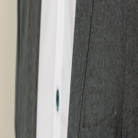
5. Ermittlungen und Beweissicherung: Unsere Forensiker und
Ermittler arbeiten gemeinsam mit Juristen daran, Gelder ausfindig zu
machen, Wallets zu sperren und gegebenenfalls zivilrechtliche oder
strafrechtliche Schritte einzuleiten.
Nutzen Sie jetzt das Kontaktformular auf www.brokercheck-24.de
Erhalten Sie eine schnelle Rückmeldung und eine kostenfreie
Ersteinschätzung. Unser Team aus Forensikern und Juristen steht
bereit, um auch Ihren Fall aufzuklären.
Sie brauchen Hilfe?
Wenn Sie von dieser oder einer ähnlichen Plattform betroffen sind,
kontaktieren Sie uns -- wir helfen Ihnen weiter.
Hilfe anfordern