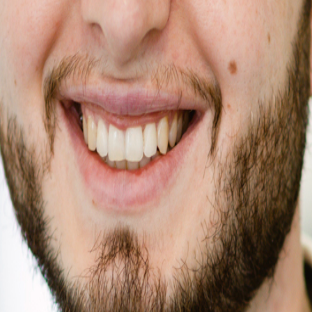
g-Plattformen
chen Muster. Laut Experten und Verbraucherschützern sollten Anleger b
tliche Finanzaufsicht. Fehlt eine solche Genehmigung, kann es sich um
Gewinnen werben, ist Vorsicht geboten. Solche Versprechen gelten als 
 Einzahlung telefonisch oder per E-Mail kontaktiert. Ziel ist es häufig