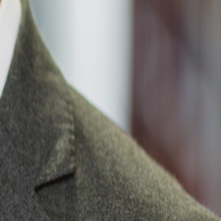
lich zusätzliche Gebühren verlangt oder neue Bedingungen gestellt.
n, um Anleger zum Investieren zu bewegen. Oft existieren gleich
n: