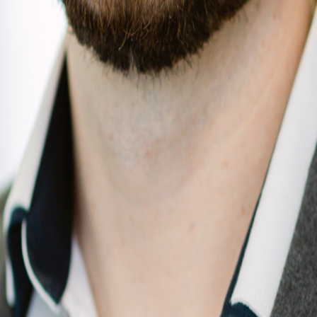
d
verzögerte oder verweigerte Auszahlungen
. Teilweise werden plötz
t zu
etrugsmodellen
. Dabei nutzen Täter professionell gestaltete Webseite
bseiten ersetzt werden. ()
 obwohl die dargestellten Gewinne nicht real sind.
l an der Seriosität der Plattform bestehen, sollten Sie vorsichtig handel