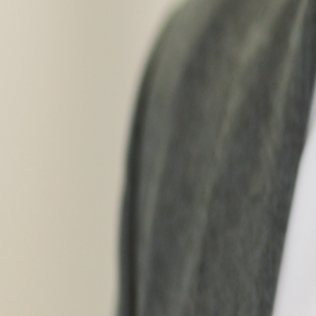
keine weiteren Einzahlungen leisten
sämtliche Kommunikation und Transaktionen dokumentieren
Bank oder Zahlungsdienstleister kontaktieren
rechtlichen Rat bei spezialisierten Anwälten einholen
Je schneller reagiert wird, desto höher ist die Chance, finanzielle Sc
Fazit: Vorsicht bei joyvesting.com
Vor einer Investition auf Plattformen wie
joyvesting.com
sollten Anle
Gewinnversprechen können deutliche Warnsignale sein.
Grundsätzlich gilt im Bereich
Online-Trading und Kryptowährun
kann helfen, mögliche Betrugsrisiken frühzeitig zu erkennen.