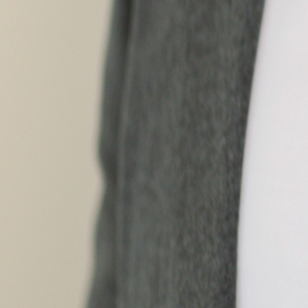
Sie brauchen Hilfe?
Wenn Sie von dieser oder einer ähnlichen Plattform betroffen sind, kon
Hilfe anfordern
Timo Züfle
IT Forensiker
+49 175 1259351
info@broker-verweigert-zahlung.de
Kryp
Weitere Warnungen
Mittel
Plattform-Warnung
Kryptobetrug auf bitdu.com: So erkennen und handeln Sie richtig