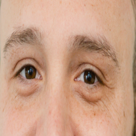
g- und Investmentangeboten im Internet diskutiert. Anleger, die nach
lattform handelt. Dieser Beitrag beleuchtet wichtige Hinweise, die Inves
ale Investments und Trading-Dienstleistungen. Solche Plattformen werbe
t einfachen Einstiegsmöglichkeiten und hohen Renditen geworben wird.