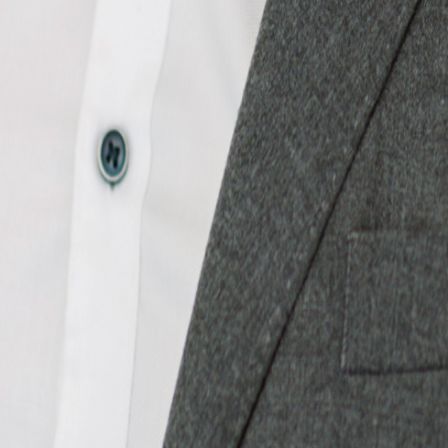
taktieren Sie uns -- wir helfen Ihnen weiter.
tobetrugshilfe.de