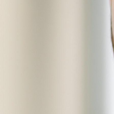
Typische Risiken bei Online-Tradin
Viele problematische Investmentseiten im Internet folgen einem ähnli
1. Fehlende Regulierung
Seriöse Finanzdienstleister benötigen eine Zulassung durch eine staa
2. Unrealistische Gewinnversprechen
Wenn Plattformen mit außergewöhnlich hohen oder sogar garantierten 
3. Druck zu weiteren Einzahlungen
Bei vielen zweifelhaften Plattformen werden Anleger nach einer ersten