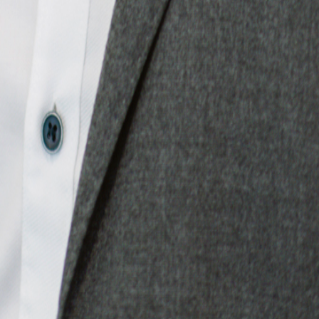
pmarkets.cc
nen
 Kryptobetrug
len Verlusten
r betrügerischen Plattformen.