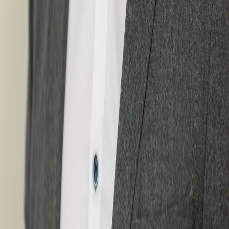
5. Ermittlungen und Beweissicherung: Unser Team arbeitet daran,
verlorenes Geld aufzuspüren, Wallets zu sperren und gegebenenfalls
rechtliche Schritte einzuleiten.
Die Erfahrungen mit krypt-promarket.com zeigen, wie wichtig es
ist, sich vor Investitionen in Kryptowährungen ausführlich zu
informieren und bei Verdacht schnell zu handeln. Nutzen Sie das
Kontaktformular auf www.brokercheck-24.de, um eine schnelle
Rückmeldung und eine kostenlose Ersteinschätzung zu erhalten.
Sie brauchen Hilfe?
Wenn Sie von dieser oder einer ähnlichen Plattform betroffen sind,
kontaktieren Sie uns -- wir helfen Ihnen weiter.