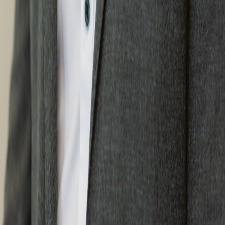
Zycab.com: Betrug im Kryptobereich und wie Sie sich schützen
können
Mittel
Plattform-Warnung
Vorsicht vor platform.bingxinvestment.com: So schützen Sie sich
vor Kryptobetrug
Mittel
Plattform-Warnung
Kryptobetrug bei WWASSETS.top: So schützen Sie sich vor
finanziellen Verlusten
Brokercheck-24
Wir klären auf über Betrugsmaschen im Broker-Bereich und warnen
vor betrügerischen Plattformen.
Navigation