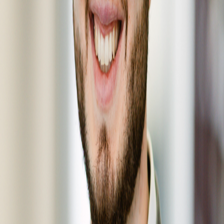
Eine Geschädigte berichtete uns von ihren Erfahrungen mit krypt-
promarket.com. Sie erhielt die Verheißung hoher Gewinne und
leistete eine erste geringe Einzahlung. Nachdem sie angeblich
Gewinne erzielt hatte, wurde sie zu weiteren Nachzahlungen
gedrängt. Als sie schließlich eine Auszahlung beantragte, wurde ihr
Konto gesperrt und der Kontakt zum angeblichen Broker brach ab.
Warnung vor Krypt-promarket.com
Unsere Recherchen und der Bericht der Geschädigten deuten darauf
hin, dass krypt-promarket.com ein betrügerisches System betreibt.
Die hohen Renditeversprechen, der Druck zu weiteren
Einzahlungen und die plötzliche Konto-Sperrung sind typische
Anzeichen für Betrug. Es besteht der Verdacht, dass hier ein