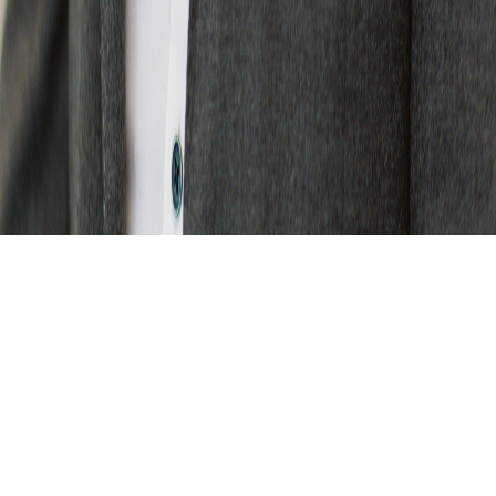
Startseite
Alle Warnungen
Kontakt
Rechtliches
Impressum
Datenschutz
2026
Brokercheck-24. Alle Rechte vorbehalten.