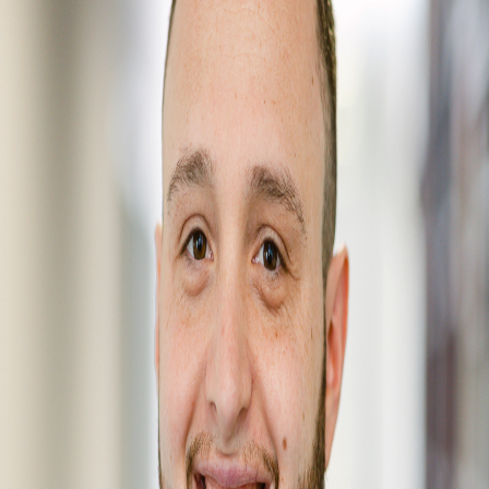
Kryptobetrug ist eine ernste Angelegenheit. Unsere Experten von
Brokercheck-24.de sind spezialisiert auf die Bekämpfung von