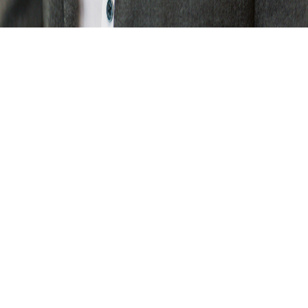
2026
Brokercheck-24. Alle Rechte vorbehalten.